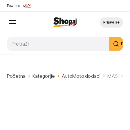
Powered by
Prijavi se
Pret
Početna
Kategorije
AutoMoto dodaci
MASKA SV