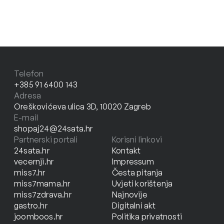
Telefon
+385 91 6400 143
Adresa
Oreškovićeva ulica 3D, 10020 Zagreb
E-mail
shopaj24@24sata.hr
Partnerski portali
Korisni linkovi
24sata.hr
Kontakt
vecernji.hr
Impressum
miss7.hr
Česta pitanja
miss7mama.hr
Uvjeti korištenja
miss7zdrava.hr
Najnovije
gastro.hr
Digitalni akt
joomboos.hr
Politika privatnosti