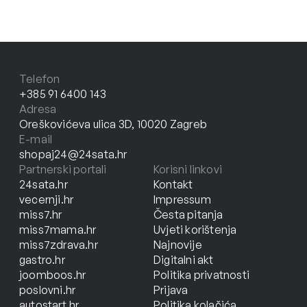
Telefon
+385 91 6400 143
Adresa
Oreškovićeva ulica 3D, 10020 Zagreb
E-mail
shopaj24@24sata.hr
Partnerski portali
Korisni linkovi
24sata.hr
Kontakt
vecernji.hr
Impressum
miss7.hr
Česta pitanja
miss7mama.hr
Uvjeti korištenja
miss7zdrava.hr
Najnovije
gastro.hr
Digitalni akt
joomboos.hr
Politika privatnosti
poslovni.hr
Prijava
autostart.hr
Politika kolačića