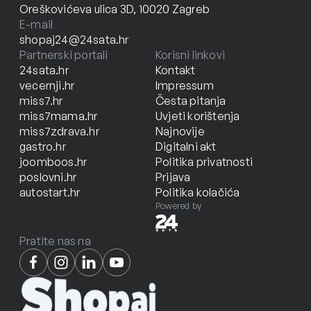
Oreškovićeva ulica 3D, 10020 Zagreb
E-mail
shopaj24@24sata.hr
Partnerski portali
Korisni linkovi
24sata.hr
Kontakt
vecernji.hr
Impressum
miss7.hr
Česta pitanja
miss7mama.hr
Uvjeti korištenja
miss7zdrava.hr
Najnovije
gastro.hr
Digitalni akt
joomboos.hr
Politika privatnosti
poslovni.hr
Prijava
autostart.hr
Politika kolačića
Powered by
Pratite nas na