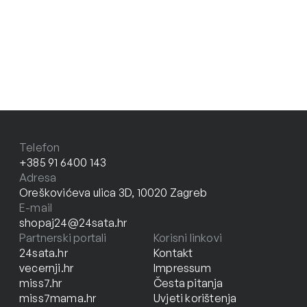
Telefon
+385 91 6400 143
Adresa
Oreškovićeva ulica 3D, 10020 Zagreb
E-mail
shopaj24@24sata.hr
Partnerski portali
Korisni linkovi
24sata.hr
Kontakt
vecernji.hr
Impressum
miss7.hr
Česta pitanja
miss7mama.hr
Uvjeti korištenja