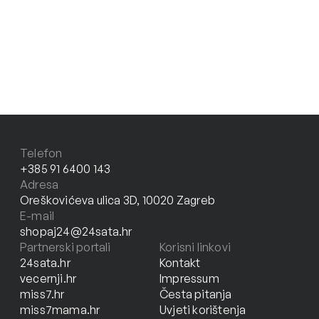
Telefon
+385 91 6400 143
Adresa
Oreškovićeva ulica 3D, 10020 Zagreb
E-mail
shopaj24@24sata.hr
Partnerski portali
Korisni linkovi
24sata.hr
Kontakt
vecernji.hr
Impressum
miss7.hr
Česta pitanja
miss7mama.hr
Uvjeti korištenja