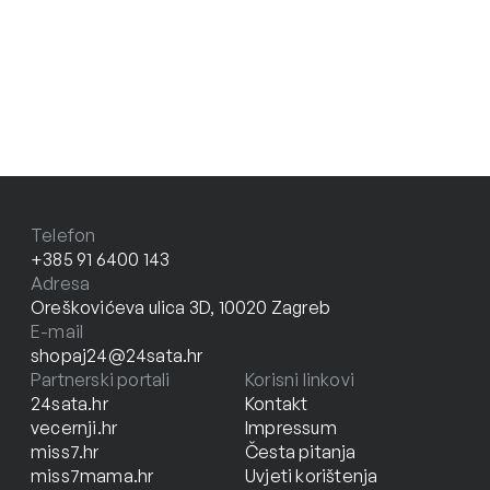
Telefon
+385 91 6400 143
Adresa
Oreškovićeva ulica 3D, 10020 Zagreb
E-mail
shopaj24@24sata.hr
Partnerski portali
Korisni linkovi
24sata.hr
Kontakt
vecernji.hr
Impressum
miss7.hr
Česta pitanja
miss7mama.hr
Uvjeti korištenja