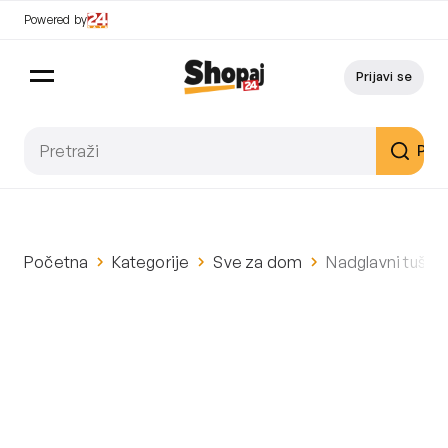
Powered by
Prijavi se
Pret
Početna
Kategorije
Sve za dom
Nadglavni tuš bij