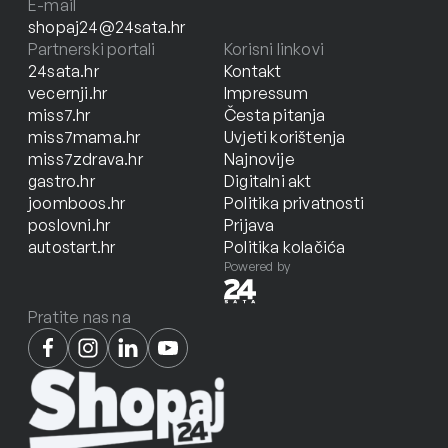
E-mail
shopaj24@24sata.hr
Partnerski portali
Korisni linkovi
24sata.hr
Kontakt
vecernji.hr
Impressum
miss7.hr
Česta pitanja
miss7mama.hr
Uvjeti korištenja
miss7zdrava.hr
Najnovije
gastro.hr
Digitalni akt
joomboos.hr
Politika privatnosti
poslovni.hr
Prijava
autostart.hr
Politika kolačića
Powered by
Pratite nas na