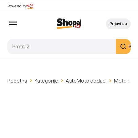
Powered by
Prijavi se
Pret
Početna
Kategorije
AutoMoto dodaci
Moto dod