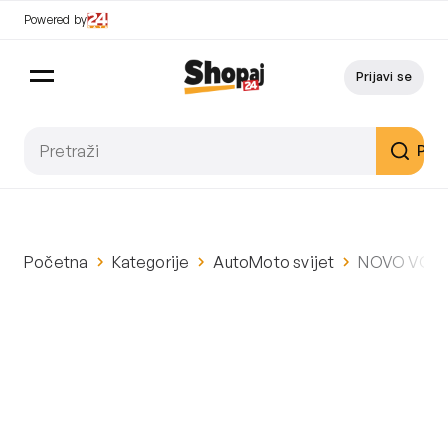
Powered by
Prijavi se
Pret
Početna
Kategorije
AutoMoto svijet
NOVO VOZIL