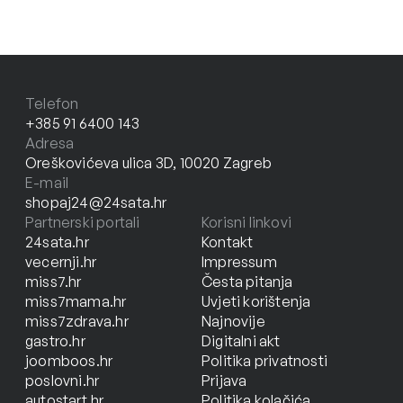
Telefon
+385 91 6400 143
Adresa
Oreškovićeva ulica 3D, 10020 Zagreb
E-mail
shopaj24@24sata.hr
Partnerski portali
Korisni linkovi
24sata.hr
Kontakt
vecernji.hr
Impressum
miss7.hr
Česta pitanja
miss7mama.hr
Uvjeti korištenja
miss7zdrava.hr
Najnovije
gastro.hr
Digitalni akt
joomboos.hr
Politika privatnosti
poslovni.hr
Prijava
autostart.hr
Politika kolačića