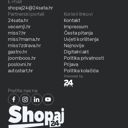
E-mail
shopaj24@24sata.hr
Partnerski portali
Korisni linkovi
24sata.hr
Kontakt
vecernji.hr
Impressum
miss7.hr
Česta pitanja
miss7mama.hr
Uvjeti korištenja
miss7zdrava.hr
Najnovije
gastro.hr
Digitalni akt
joomboos.hr
Politika privatnosti
poslovni.hr
Prijava
autostart.hr
Politika kolačića
Powered by
Pratite nas na