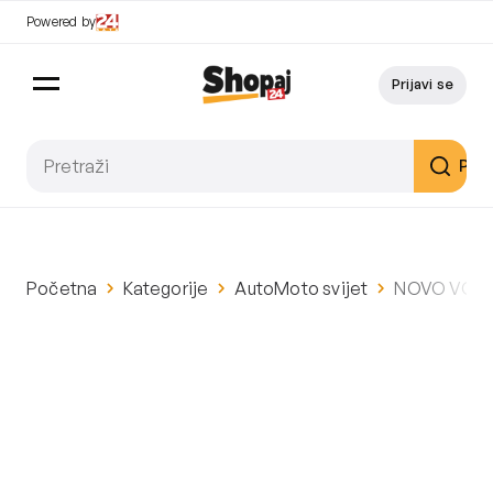
Powered by
Prijavi se
Pret
Početna
Kategorije
AutoMoto svijet
NOVO VOZIL