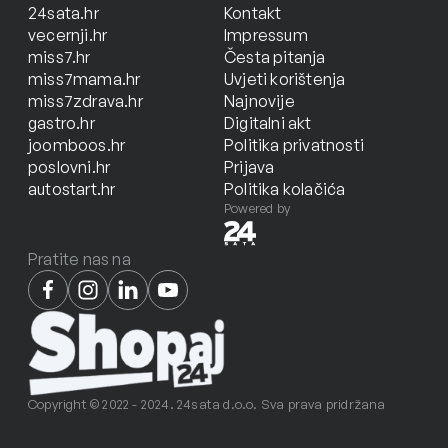
24sata.hr
Kontakt
vecernji.hr
Impressum
miss7.hr
Česta pitanja
miss7mama.hr
Uvjeti korištenja
miss7zdrava.hr
Najnovije
gastro.hr
Digitalni akt
joomboos.hr
Politika privatnosti
poslovni.hr
Prijava
autostart.hr
Politika kolačića
Powered by
Pratite nas na
Copyright © 2022 - 2024. 24sata d.o.o. Sva prava pridržana