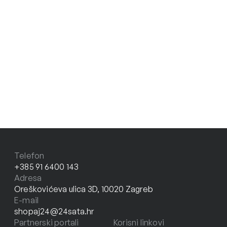
Telefon
+385 91 6400 143
Adresa
Oreškovićeva ulica 3D, 10020 Zagreb
E-mail
shopaj24@24sata.hr
Partnerski portali
Korisni linkovi