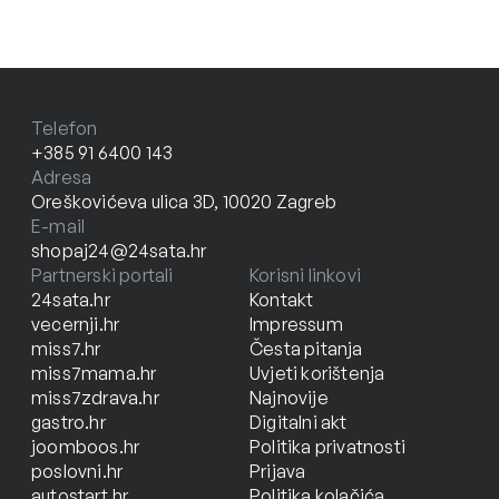
Telefon
+385 91 6400 143
Adresa
Oreškovićeva ulica 3D, 10020 Zagreb
E-mail
shopaj24@24sata.hr
Partnerski portali
Korisni linkovi
24sata.hr
Kontakt
vecernji.hr
Impressum
miss7.hr
Česta pitanja
miss7mama.hr
Uvjeti korištenja
miss7zdrava.hr
Najnovije
gastro.hr
Digitalni akt
joomboos.hr
Politika privatnosti
poslovni.hr
Prijava
autostart.hr
Politika kolačića