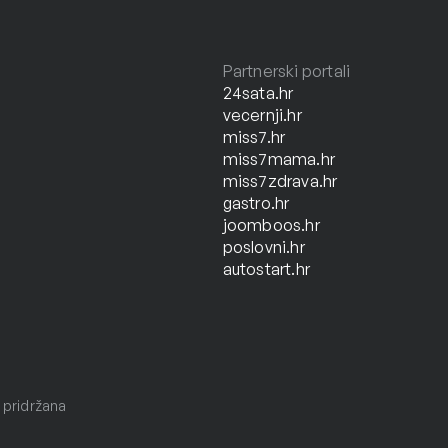
Partnerski portali
24sata.hr
vecernji.hr
miss7.hr
miss7mama.hr
miss7zdrava.hr
gastro.hr
joomboos.hr
poslovni.hr
autostart.hr
 pridržana