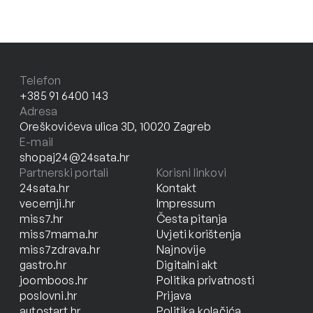
Telefon
+385 91 6400 143
Adresa
Oreškovićeva ulica 3D, 10020 Zagreb
E-mail
shopaj24@24sata.hr
Partnerski portali
Korisni linkovi
24sata.hr
Kontakt
vecernji.hr
Impressum
miss7.hr
Česta pitanja
miss7mama.hr
Uvjeti korištenja
miss7zdrava.hr
Najnovije
gastro.hr
Digitalni akt
joomboos.hr
Politika privatnosti
poslovni.hr
Prijava
autostart.hr
Politika kolačića