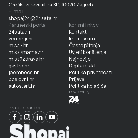
Oreškovićeva ulica 3D, 10020 Zagreb
E-mail
shopaj24@24sata.hr
Partnerski portali
Korisni linkovi
24sata.hr
Kontakt
vecernji.hr
Impressum
miss7.hr
Česta pitanja
miss7mama.hr
Uvjeti korištenja
miss7zdrava.hr
Najnovije
gastro.hr
Digitalni akt
joomboos.hr
Politika privatnosti
poslovni.hr
Prijava
autostart.hr
Politika kolačića
Powered by
Pratite nas na