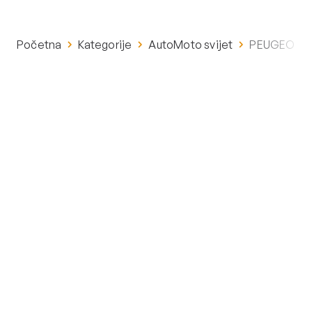
Početna
Kategorije
AutoMoto svijet
PEUGEOT 30