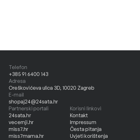
Telefon
+385 91 6400 143
Adresa
Oreškovićeva ulica 3D, 10020 Zagreb
E-mail
shopaj24@24sata.hr
Partnerski portali
Korisni linkovi
24sata.hr
Kontakt
vecernji.hr
Impressum
miss7.hr
Česta pitanja
miss7mama.hr
Uvjeti korištenja