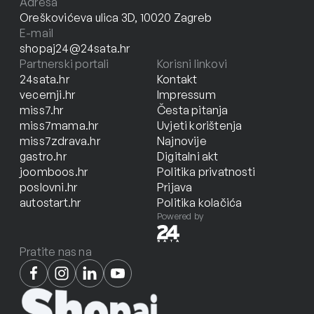
Adresa
Oreškovićeva ulica 3D, 10020 Zagreb
E-mail
shopaj24@24sata.hr
Partnerski portali
Korisni linkovi
24sata.hr
Kontakt
vecernji.hr
Impressum
miss7.hr
Česta pitanja
miss7mama.hr
Uvjeti korištenja
miss7zdrava.hr
Najnovije
gastro.hr
Digitalni akt
joomboos.hr
Politika privatnosti
poslovni.hr
Prijava
autostart.hr
Politika kolačića
Powered by
Pratite nas na