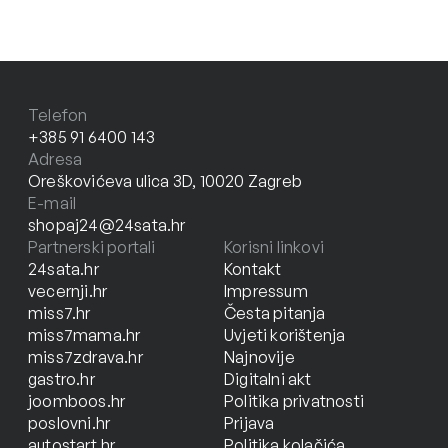
Telefon
+385 91 6400 143
Adresa
Oreškovićeva ulica 3D, 10020 Zagreb
E-mail
shopaj24@24sata.hr
Partnerski portali
Korisni linkovi
24sata.hr
Kontakt
vecernji.hr
Impressum
miss7.hr
Česta pitanja
miss7mama.hr
Uvjeti korištenja
miss7zdrava.hr
Najnovije
gastro.hr
Digitalni akt
joomboos.hr
Politika privatnosti
poslovni.hr
Prijava
autostart.hr
Politika kolačića