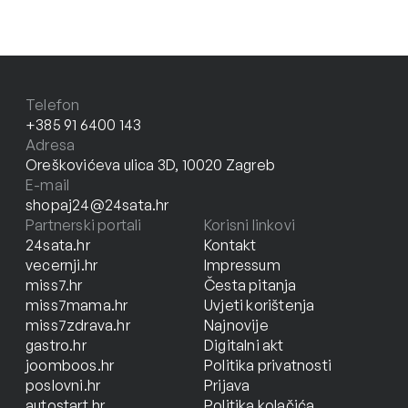
Telefon
+385 91 6400 143
Adresa
Oreškovićeva ulica 3D, 10020 Zagreb
E-mail
shopaj24@24sata.hr
Partnerski portali
Korisni linkovi
24sata.hr
Kontakt
vecernji.hr
Impressum
miss7.hr
Česta pitanja
miss7mama.hr
Uvjeti korištenja
miss7zdrava.hr
Najnovije
gastro.hr
Digitalni akt
joomboos.hr
Politika privatnosti
poslovni.hr
Prijava
autostart.hr
Politika kolačića