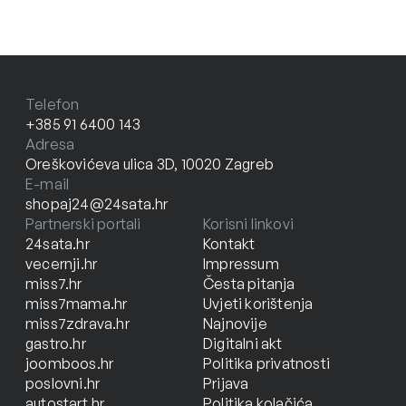
Telefon
+385 91 6400 143
Adresa
Oreškovićeva ulica 3D, 10020 Zagreb
E-mail
shopaj24@24sata.hr
Partnerski portali
Korisni linkovi
24sata.hr
Kontakt
vecernji.hr
Impressum
miss7.hr
Česta pitanja
miss7mama.hr
Uvjeti korištenja
miss7zdrava.hr
Najnovije
gastro.hr
Digitalni akt
joomboos.hr
Politika privatnosti
poslovni.hr
Prijava
autostart.hr
Politika kolačića