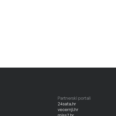
Partnerski portali
24sata.hr
vecernji.hr
miss7.hr