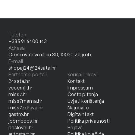
Telefon
+385 91 6400 143
Adresa
Oreškovićeva ulica 3D, 10020 Zagreb
E-mail
shopaj24@24sata.hr
Partnerski portali
Korisni linkovi
24sata.hr
Kontakt
vecernji.hr
Impressum
miss7.hr
Česta pitanja
miss7mama.hr
Uvjeti korištenja
miss7zdrava.hr
Najnovije
gastro.hr
Digitalni akt
joomboos.hr
Politika privatnosti
poslovni.hr
Prijava
autostart.hr
Politika kolačića