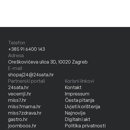
Telefon
+385 91 6400 143
Adresa
Oreškovićeva ulica 3D, 10020 Zagreb
E-mail
shopaj24@24sata.hr
Partnerski portali
Korisni linkovi
24sata.hr
Kontakt
vecernji.hr
Impressum
miss7.hr
Česta pitanja
miss7mama.hr
Uvjeti korištenja
miss7zdrava.hr
Najnovije
gastro.hr
Digitalni akt
joomboos.hr
Politika privatnosti