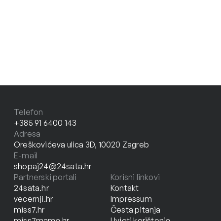
Telefon
+385 91 6400 143
Adresa
Oreškovićeva ulica 3D, 10020 Zagreb
E-mail
shopaj24@24sata.hr
Partnerski portali
Korisni linkovi
24sata.hr
Kontakt
vecernji.hr
Impressum
miss7.hr
Česta pitanja
miss7mama.hr
Uvjeti korištenja