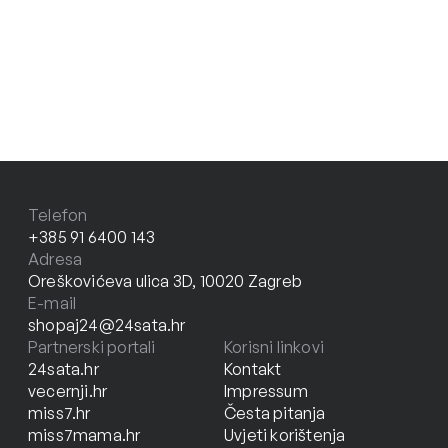
Telefon
+385 91 6400 143
Adresa
Oreškovićeva ulica 3D, 10020 Zagreb
E-mail
shopaj24@24sata.hr
Partnerski portali
Korisni linkovi
24sata.hr
Kontakt
vecernji.hr
Impressum
miss7.hr
Česta pitanja
miss7mama.hr
Uvjeti korištenja