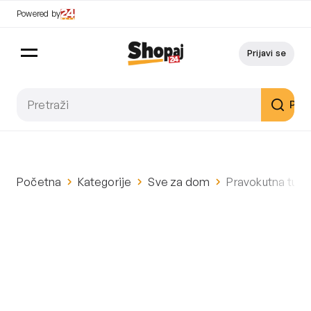
Powered by
Prijavi se
Pret
Početna
Kategorije
Sve za dom
Pravokutna tuš k