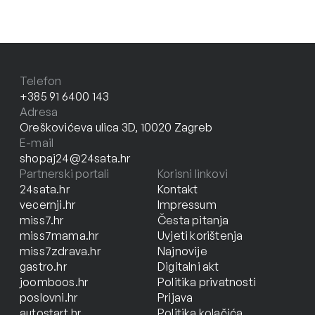
Telefon
+385 91 6400 143
Adresa
Oreškovićeva ulica 3D, 10020 Zagreb
E-mail
shopaj24@24sata.hr
Partnerski portali
Korisni linkovi
24sata.hr
Kontakt
vecernji.hr
Impressum
miss7.hr
Česta pitanja
miss7mama.hr
Uvjeti korištenja
miss7zdrava.hr
Najnovije
gastro.hr
Digitalni akt
joomboos.hr
Politika privatnosti
poslovni.hr
Prijava
autostart.hr
Politika kolačića