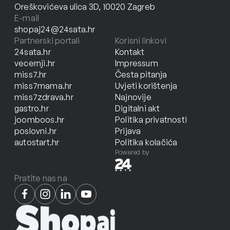
Oreškovićeva ulica 3D, 10020 Zagreb
E-mail
shopaj24@24sata.hr
Partnerski portali
Korisni linkovi
24sata.hr
Kontakt
vecernji.hr
Impressum
miss7.hr
Česta pitanja
miss7mama.hr
Uvjeti korištenja
miss7zdrava.hr
Najnovije
gastro.hr
Digitalni akt
joomboos.hr
Politika privatnosti
poslovni.hr
Prijava
autostart.hr
Politika kolačića
Powered by
Pratite nas na