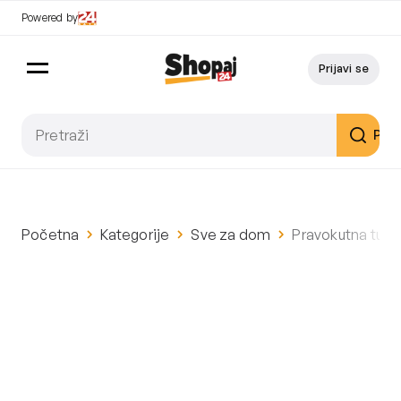
Powered by
Prijavi se
Pret
Početna
Kategorije
Sve za dom
Pravokutna tuš k