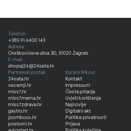
Telefon
+385 91 6400 143
Adresa
Oreškovićeva ulica 3D, 10020 Zagreb
E-mail
shopaj24@24sata.hr
Partnerski portali
Korisni linkovi
24sata.hr
Kontakt
vecernji.hr
Impressum
miss7.hr
Česta pitanja
miss7mama.hr
Uvjeti korištenja
miss7zdrava.hr
Najnovije
gastro.hr
Digitalni akt
joomboos.hr
Politika privatnosti
poslovni.hr
Prijava
autostart.hr
Politika kolačića