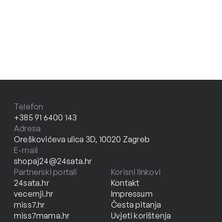
Telefon
+385 91 6400 143
Adresa
Oreškovićeva ulica 3D, 10020 Zagreb
E-mail
shopaj24@24sata.hr
Partnerski portali
Korisni linkovi
24sata.hr
Kontakt
vecernji.hr
Impressum
miss7.hr
Česta pitanja
miss7mama.hr
Uvjeti korištenja