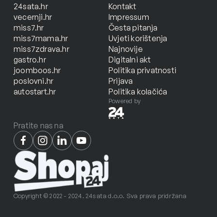
24sata.hr
Kontakt
vecernji.hr
Impressum
miss7.hr
Česta pitanja
miss7mama.hr
Uvjeti korištenja
miss7zdrava.hr
Najnovije
gastro.hr
Digitalni akt
joomboos.hr
Politika privatnosti
poslovni.hr
Prijava
autostart.hr
Politika kolačića
Powered by
Pratite nas na
Copyright © 2022 - 2024. 24sata d.o.o. Sva prava pridržana