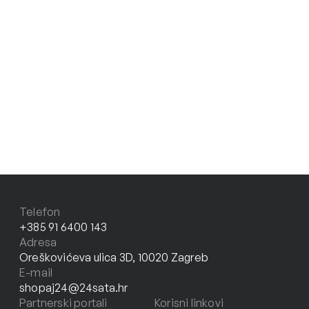
Telefon
+385 91 6400 143
Adresa
Oreškovićeva ulica 3D, 10020 Zagreb
E-mail
shopaj24@24sata.hr
Partnerski portali
Korisni linkovi