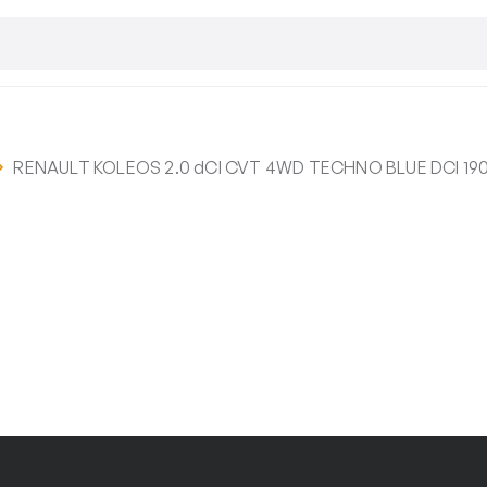
RENAULT KOLEOS 2.0 dCI CVT 4WD TECHNO BLUE DCI 190,