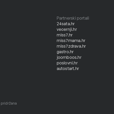
Partnerski portali
24sata.hr
vecernji.hr
miss7.hr
miss7mama.hr
miss7zdrava.hr
gastro.hr
joomboos.hr
poslovni.hr
autostart.hr
 pridržana