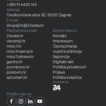
+385 91 6400 143
Adresa
Oreškovićeva ulica 3D, 10020 Zagreb
E-mail
shopaj24@24sata.hr
Partnerski portali
Korisni linkovi
24sata.hr
Kontakt
vecernji.hr
Impressum
miss7.hr
Česta pitanja
miss7mama.hr
Uvjeti korištenja
miss7zdrava.hr
Najnovije
gastro.hr
Digitalni akt
joomboos.hr
Politika privatnosti
poslovni.hr
Prijava
autostart.hr
Politika kolačića
Powered by
Pratite nas na