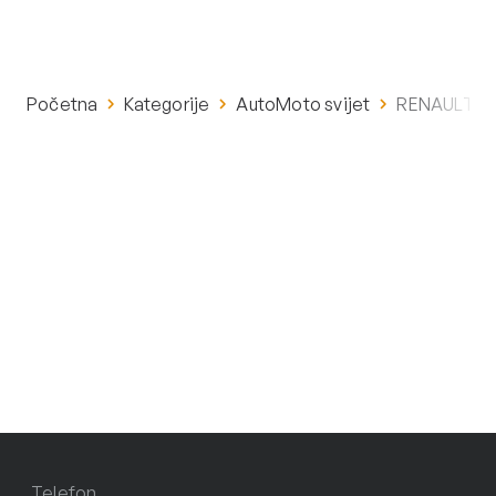
Početna
Kategorije
AutoMoto svijet
RENAULT ME
Telefon