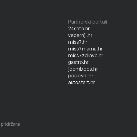
Partnerski portali
24sata.hr
vecernji.hr
miss7.hr
miss7mama.hr
miss7zdrava.hr
gastro.hr
joomboos.hr
poslovni.hr
autostart.hr
 pridržana