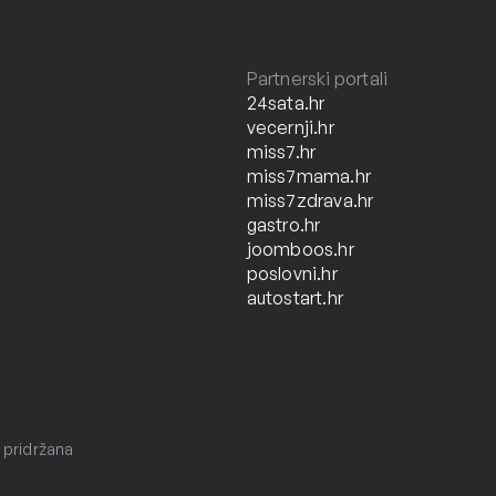
Partnerski portali
24sata.hr
vecernji.hr
miss7.hr
miss7mama.hr
miss7zdrava.hr
gastro.hr
joomboos.hr
poslovni.hr
autostart.hr
 pridržana