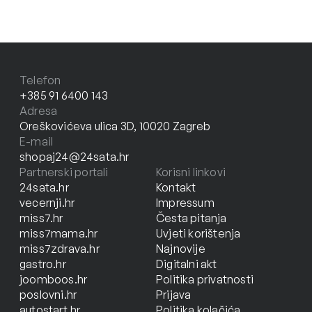
Telefon
+385 91 6400 143
Adresa
Oreškovićeva ulica 3D, 10020 Zagreb
E-mail
shopaj24@24sata.hr
Partnerski portali
Korisni linkovi
24sata.hr
Kontakt
vecernji.hr
Impressum
miss7.hr
Česta pitanja
miss7mama.hr
Uvjeti korištenja
miss7zdrava.hr
Najnovije
gastro.hr
Digitalni akt
joomboos.hr
Politika privatnosti
poslovni.hr
Prijava
autostart.hr
Politika kolačića