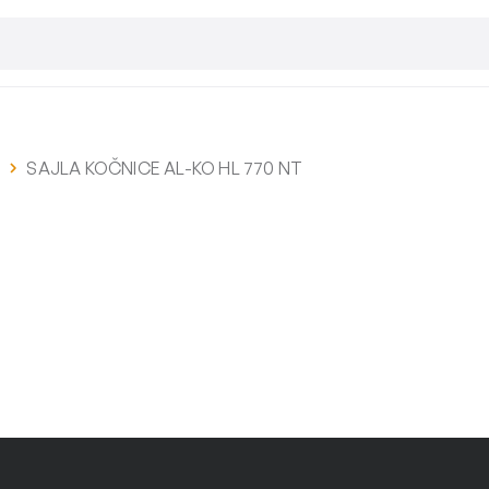
i
SAJLA KOČNICE AL-KO HL 770 NT