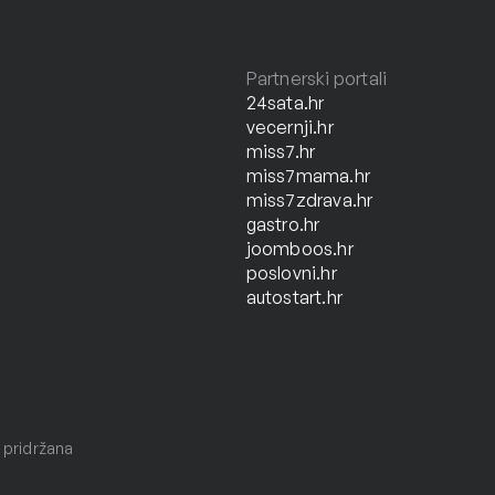
Partnerski portali
24sata.hr
vecernji.hr
miss7.hr
miss7mama.hr
miss7zdrava.hr
gastro.hr
joomboos.hr
poslovni.hr
autostart.hr
 pridržana