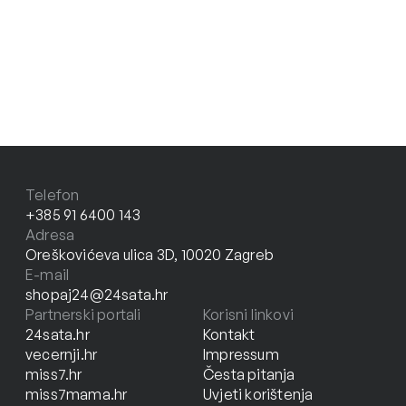
Telefon
+385 91 6400 143
Adresa
Oreškovićeva ulica 3D, 10020 Zagreb
E-mail
shopaj24@24sata.hr
Partnerski portali
Korisni linkovi
24sata.hr
Kontakt
vecernji.hr
Impressum
miss7.hr
Česta pitanja
miss7mama.hr
Uvjeti korištenja