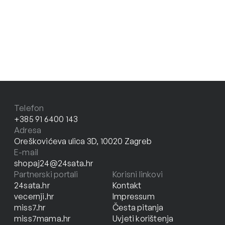
Telefon
+385 91 6400 143
Adresa
Oreškovićeva ulica 3D, 10020 Zagreb
E-mail
shopaj24@24sata.hr
Partnerski portali
Korisni linkovi
24sata.hr
Kontakt
vecernji.hr
Impressum
miss7.hr
Česta pitanja
miss7mama.hr
Uvjeti korištenja