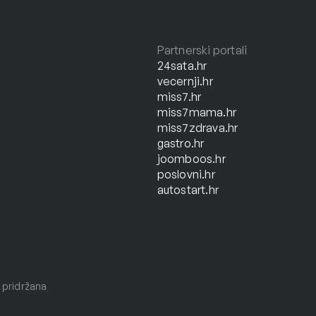
Partnerski portali
24sata.hr
vecernji.hr
miss7.hr
miss7mama.hr
miss7zdrava.hr
gastro.hr
joomboos.hr
poslovni.hr
autostart.hr
 pridržana