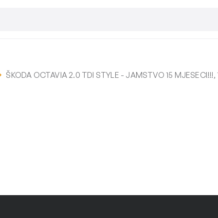
ŠKODA OCTAVIA 2.0 TDI STYLE - JAMSTVO 15 MJESECI!!!, 1