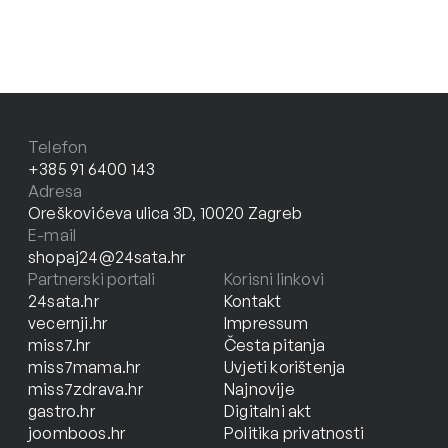
Telefon
+385 91 6400 143
Adresa
Oreškovićeva ulica 3D, 10020 Zagreb
E-mail
shopaj24@24sata.hr
Partnerski portali
Korisni linkovi
24sata.hr
Kontakt
vecernji.hr
Impressum
miss7.hr
Česta pitanja
miss7mama.hr
Uvjeti korištenja
miss7zdrava.hr
Najnovije
gastro.hr
Digitalni akt
joomboos.hr
Politika privatnosti