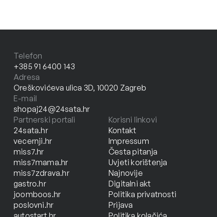
Telefon
+385 91 6400 143
Adresa
Oreškovićeva ulica 3D, 10020 Zagreb
E-mail
shopaj24@24sata.hr
Partnerski portali
Korisni linkovi
24sata.hr
Kontakt
vecernji.hr
Impressum
miss7.hr
Česta pitanja
miss7mama.hr
Uvjeti korištenja
miss7zdrava.hr
Najnovije
gastro.hr
Digitalni akt
joomboos.hr
Politika privatnosti
poslovni.hr
Prijava
autostart.hr
Politika kolačića