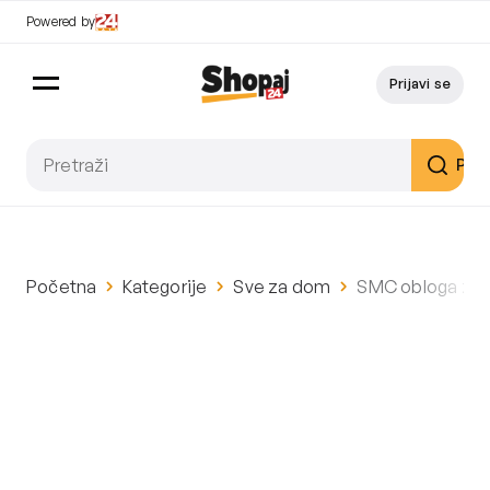
Powered by
Prijavi se
Pret
Početna
Kategorije
Sve za dom
SMC obloga za