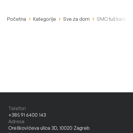
Početna
Kategorije
Sve za dom
SMC tuš kada p
Telefon
+385 91 6400 143
Adresa
Oreškovićeva ulica 3D, 10020 Zagreb