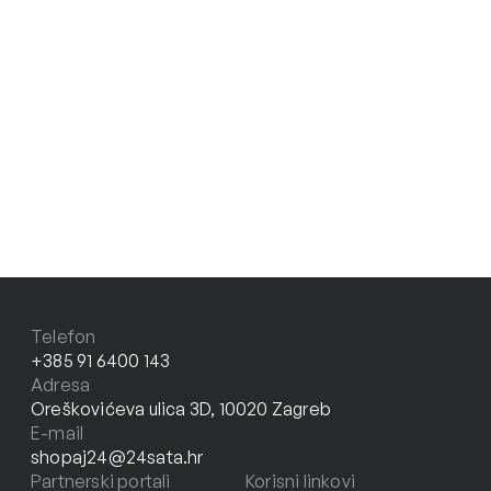
Telefon
+385 91 6400 143
Adresa
Oreškovićeva ulica 3D, 10020 Zagreb
E-mail
shopaj24@24sata.hr
Partnerski portali
Korisni linkovi