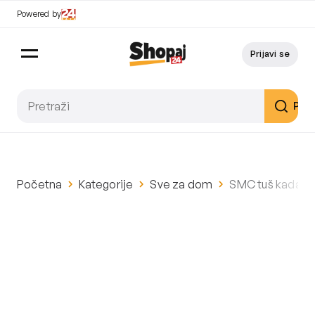
Powered by
Prijavi se
Pret
Početna
Kategorije
Sve za dom
SMC tuš kada p