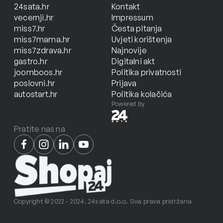
24sata.hr
Kontakt
vecernji.hr
Impressum
miss7.hr
Česta pitanja
miss7mama.hr
Uvjeti korištenja
miss7zdrava.hr
Najnovije
gastro.hr
Digitalni akt
joomboos.hr
Politika privatnosti
poslovni.hr
Prijava
autostart.hr
Politika kolačića
Powered by
Pratite nas na
Copyright © 2022 - 2024. 24sata d.o.o. Sva prava pridržana