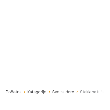
Početna
Kategorije
Sve za dom
Staklena tuš st