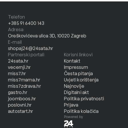
Telefon
+385 91 6400 143
Adresa
Oreškovićeva ulica 3D, 10020 Zagreb
E-mail
shopaj24@24sata.hr
Partnerski portali
Korisni linkovi
24sata.hr
Kontakt
vecernji.hr
Impressum
miss7.hr
Česta pitanja
miss7mama.hr
Uvjeti korištenja
miss7zdrava.hr
Najnovije
gastro.hr
Digitalni akt
joomboos.hr
Politika privatnosti
poslovni.hr
Prijava
autostart.hr
Politika kolačića
Powered by