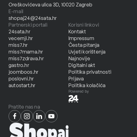
Oreškovićeva ulica 3D, 10020 Zagreb
E-mail
shopaj24@24sata.hr
Partnerski portali
Korisni linkovi
24sata.hr
Kontakt
vecernji.hr
Impressum
miss7.hr
Česta pitanja
miss7mama.hr
Uvjeti korištenja
miss7zdrava.hr
Najnovije
gastro.hr
Digitalni akt
joomboos.hr
Politika privatnosti
poslovni.hr
Prijava
autostart.hr
Politika kolačića
Powered by
Pratite nas na