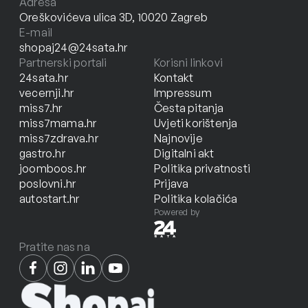
Adresa
Oreškovićeva ulica 3D, 10020 Zagreb
E-mail
shopaj24@24sata.hr
Partnerski portali
Korisni linkovi
24sata.hr
Kontakt
vecernji.hr
Impressum
miss7.hr
Česta pitanja
miss7mama.hr
Uvjeti korištenja
miss7zdrava.hr
Najnovije
gastro.hr
Digitalni akt
joomboos.hr
Politika privatnosti
poslovni.hr
Prijava
autostart.hr
Politika kolačića
Powered by
Pratite nas na