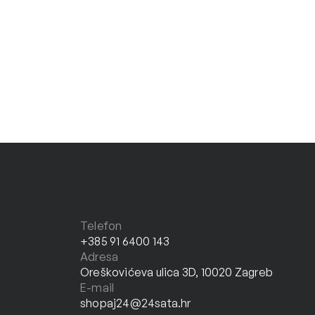
Telefon
+385 91 6400 143
Adresa
Oreškovićeva ulica 3D, 10020 Zagreb
E-mail
shopaj24@24sata.hr