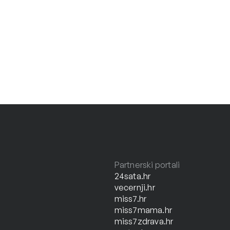
Partnerski portali
24sata.hr
vecernji.hr
miss7.hr
miss7mama.hr
miss7zdrava.hr