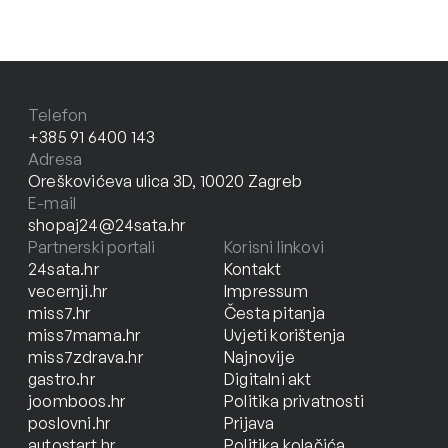
Telefon
+385 91 6400 143
Adresa
Oreškovićeva ulica 3D, 10020 Zagreb
E-mail
shopaj24@24sata.hr
Partnerski portali
Korisni linkovi
24sata.hr
Kontakt
vecernji.hr
Impressum
miss7.hr
Česta pitanja
miss7mama.hr
Uvjeti korištenja
miss7zdrava.hr
Najnovije
gastro.hr
Digitalni akt
joomboos.hr
Politika privatnosti
poslovni.hr
Prijava
autostart.hr
Politika kolačića