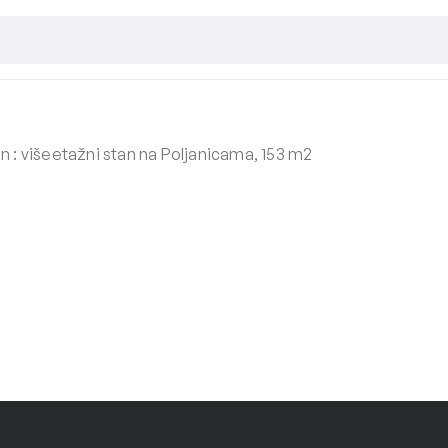
n : višeetažni stan na Poljanicama, 153 m2