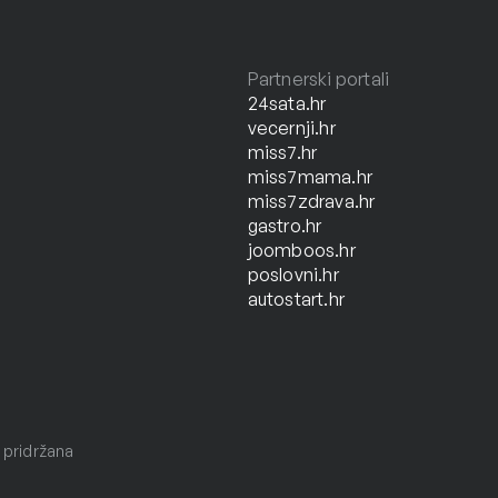
Partnerski portali
24sata.hr
vecernji.hr
miss7.hr
miss7mama.hr
miss7zdrava.hr
gastro.hr
joomboos.hr
poslovni.hr
autostart.hr
 pridržana