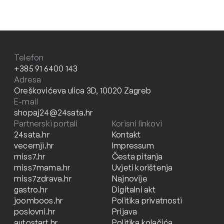
Telefon
+385 91 6400 143
Adresa
Oreškovićeva ulica 3D, 10020 Zagreb
E-mail
shopaj24@24sata.hr
Partnerski portali
Korisni linkovi
24sata.hr
Kontakt
vecernji.hr
Impressum
miss7.hr
Česta pitanja
miss7mama.hr
Uvjeti korištenja
miss7zdrava.hr
Najnovije
gastro.hr
Digitalni akt
joomboos.hr
Politika privatnosti
poslovni.hr
Prijava
autostart.hr
Politika kolačića