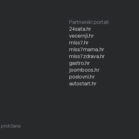
Partnerski portali
24sata.hr
vecernji.hr
miss7.hr
miss7mama.hr
miss7zdrava.hr
gastro.hr
joomboos.hr
poslovni.hr
autostart.hr
 pridržana